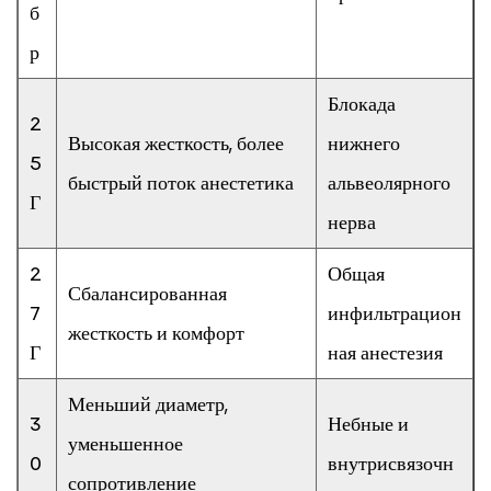
б
р
Блокада
2
Высокая жесткость, более
нижнего
5
быстрый поток анестетика
альвеолярного
Г
нерва
2
Общая
Сбалансированная
7
инфильтрацион
жесткость и комфорт
Г
ная анестезия
Меньший диаметр,
3
Небные и
уменьшенное
0
внутрисвязочн
сопротивление