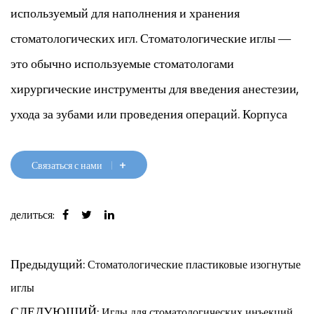
используемый для наполнения и хранения
стоматологических игл. Стоматологические иглы —
это обычно используемые стоматологами
хирургические инструменты для введения анестезии,
ухода за зубами или проведения операций. Корпуса
стоматологических игл обычно изготавливаются из
жаропрочных и устойчивых к коррозии материалов,
+
Связаться с нами
таких как пластик или металл.
Корпуса стоматологических игл бывают разных
делиться:
размеров и форм, подходящие для использования с
Предыдущий:
Стоматологические пластиковые изогнутые
различными типами стоматологических игл. Шприц
иглы
обычно имеет отверстие для наполнения и удаления
СЛЕДУЮЩИЙ:
Иглы для стоматологических инъекций