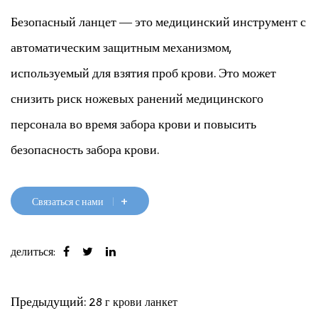
Безопасный ланцет — это медицинский инструмент с
автоматическим защитным механизмом,
используемый для взятия проб крови. Это может
снизить риск ножевых ранений медицинского
персонала во время забора крови и повысить
безопасность забора крови.
К характеристикам безопасных ланцетов относятся:
1. Механизм автоматической защиты. Безопасные
+
Связаться с нами
иглы для забора крови обычно имеют автоматическое
защитное устройство, которое может автоматически
делиться:
втягивать иглу после взятия крови, чтобы избежать
Предыдущий:
28 г крови ланкет
случайной травмы или перекрестного заражения.